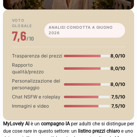
VOTO
GLOBALE
ANALISI CONDOTTA A GIUGNO
7,6
2026
/10
Trasparenza dei prezzi
8,0/10
Rapporto
8,0/10
qualità/prezzo
Personalizzazione del
8,0/10
personaggio
Chat NSFW e roleplay
7,5/10
Immagini e video
7,5/10
MyLovely AI
è un
compagno IA
per adulti che si distingue per
due cose rare in questo settore: un
listino prezzi chiaro
e uno