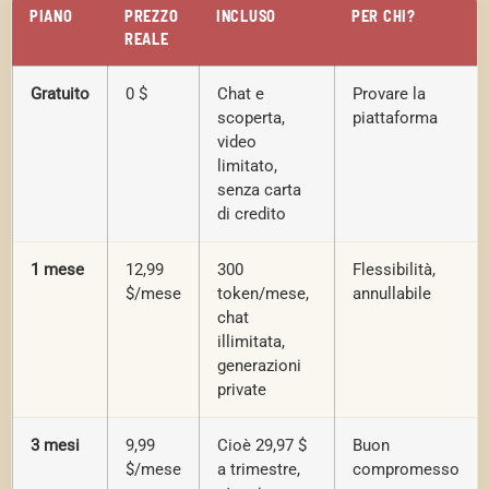
PIANO
PREZZO
INCLUSO
PER CHI?
REALE
Gratuito
0 $
Chat e
Provare la
scoperta,
piattaforma
video
limitato,
senza carta
di credito
1 mese
12,99
300
Flessibilità,
$/mese
token/mese,
annullabile
chat
illimitata,
generazioni
private
3 mesi
9,99
Cioè 29,97 $
Buon
$/mese
a trimestre,
compromesso