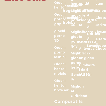
Giochi
AI
hentai
guide
cam
Recensione
hentai
Candy
Erogames
Migliori
Dall’hentai
Strip
Giochi
AI
giochi
alle
Recensione
Chatu
porno
porno
Fidanzate
Joi
Erolabs
gay
3D
IA
Jerkm
AI
giochi
Migliori
Giocare
LiveJ
DarLink
porno
giochi
in
AI
Alter
3D
porno
sicurezza
a
Lovescap
gay
Giochi
Antivirus
Chatu
porno
Migliori
blocca
lesbici
giochi
un gioco
porno
Giochi
Eliminare
lesbo
hentai
i dati
mobile
Generatori
(RGPD)
IA
Giochi
hentai
Migliori
browser
AI
Girlfriend
Comparatifs