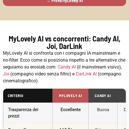
→ Prova MyLovely AI
MyLovely AI vs concorrenti: Candy AI,
Joi, DarLink
MyLovely AI si confronta con i compagni IA mainstream e
no-filter. Ecco come si posiziona rispetto a tre alternative che
seguiamo su erosiab.com:
Candy AI
(il mainstream visivo),
Joi
(compagno video senza filtro) e
DarLink AI
(compagno
cinematografico).
CRITERIO
MYLOVELY AI
CANDY AI
Trasparenza dei
Eccellente
Buona
Di
prezzi