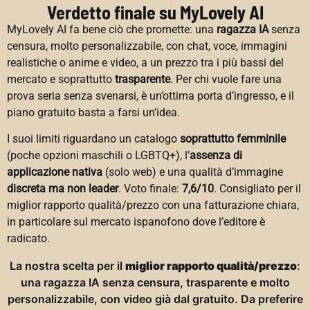
Verdetto finale su MyLovely AI
MyLovely AI fa bene ciò che promette: una
ragazza IA
senza
censura, molto personalizzabile, con chat, voce, immagini
realistiche o anime e video, a un prezzo tra i più bassi del
mercato e soprattutto
trasparente
. Per chi vuole fare una
prova seria senza svenarsi, è un’ottima porta d’ingresso, e il
piano gratuito basta a farsi un’idea.
I suoi limiti riguardano un catalogo
soprattutto femminile
(poche opzioni maschili o LGBTQ+), l’
assenza di
applicazione nativa
(solo web) e una qualità d’immagine
discreta ma non leader
. Voto finale:
7,6/10
. Consigliato per il
miglior rapporto qualità/prezzo con una fatturazione chiara,
in particolare sul mercato ispanofono dove l’editore è
radicato.
La nostra scelta per il
miglior rapporto qualità/prezzo
:
una ragazza IA senza censura, trasparente e molto
personalizzabile, con video già dal gratuito. Da preferire