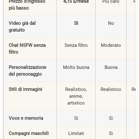
Prezzo d'ingresso
4,15 $/mese
Più caro
Pi
più basso
Video già dal
Sì
No
gratuito
Chat NSFW senza
Senza filtro
Moderato
S
filtro
f
Personalizzazione
Molto buona
Buona
B
del personaggio
Stili di immagini
Realistico,
Realistico
Rea
anime,
artistico
Voce e memoria
Sì
Sì
Compagni maschili
Limitati
Sì