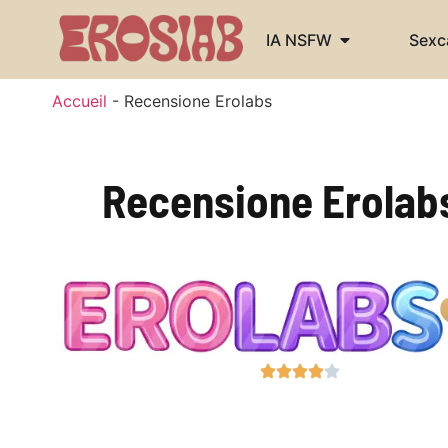
IA NSFW
Sex
Accueil
-
Recensione Erolabs
Recensione Erolabs: