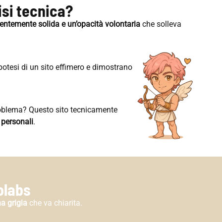
isi tecnica?
rentemente solida e un’opacità volontaria
che solleva
potesi di un sito effimero e dimostrano
 problema? Questo sito tecnicamente
 personali
.
olabs
a grigia
che va chiarita.