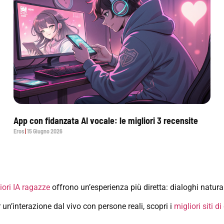
App con fidanzata AI vocale: le migliori 3 recensite
Eros
15 Giugno 2026
iori IA ragazze
offrono un’esperienza più diretta: dialoghi natural
 un’interazione dal vivo con persone reali, scopri i
migliori siti d