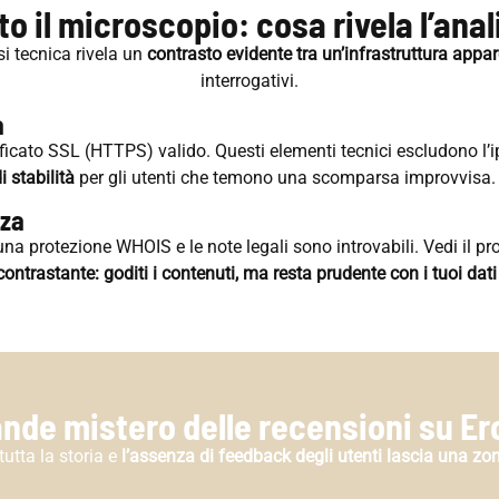
to il microscopio: cosa rivela l’anal
si tecnica rivela un
contrasto evidente tra un’infrastruttura appa
interrogativi.
a
ficato SSL (HTTPS) valido. Questi elementi tecnici escludono l’i
 stabilità
per gli utenti che temono una scomparsa improvvisa.
nza
ro una protezione WHOIS e le note legali sono introvabili. Vedi il
contrastante: goditi i contenuti, ma resta prudente con i tuoi dati
rande mistero delle recensioni su Er
utta la storia e
l’assenza di feedback degli utenti lascia una zon