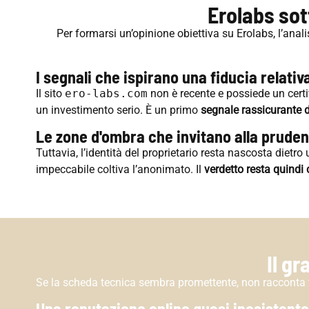
Erolabs sot
Per formarsi un’opinione obiettiva su Erolabs, l’anali
I segnali che ispirano una fiducia relativ
Il sito
ero-labs.com
non è recente e possiede un certi
un investimento serio. È un primo
segnale rassicurante di
Le zone d'ombra che invitano alla prude
Tuttavia, l’identità del proprietario resta nascosta diet
impeccabile coltiva l’anonimato. Il
verdetto resta quindi 
Il g
Se la scheda tecnica sembra promettente, non racconta t
Una reputazione online quasi inesistente