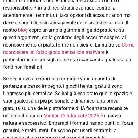
Entrambi i formati condividono la necessità di un uso
responsabile. Prima di registrarsi ovunque, controlla
attentamente i termini, utilizza opzioni di account anonimo
dove disponibili e sii consapevole delle pratiche sui dati. Il
nostro
blog
copre un’ampia gamma di guide pratiche su
questi argomenti, dalla gestione degli account sospesi al
riconoscimento di piattaforme non sicure. La guida su
Come
riconoscere un falso gioco hentai con malware
è
particolarmente consigliata se stai scaricando qualcosa da
fonti non familiari.
Se sei nuovo a entrambi i formati e vuoi un punto di
partenza a basso impegno, i giochi hentai gratuiti sono
l’ingresso più semplice. Se hai già esplorato quello spazio e
vuoi qualcosa di più personale e dinamico, una prova
gratuita su una delle piattaforme di IA fidanzata recensite
nella nostra guida
Migliori IA fidanzate 2026
è il passo
naturale successivo. Entrambi i formati hanno punti di forza
genuini, e molti utenti finiscono per usarli entrambi a
seconda del loro umore e del tempo disponibile.