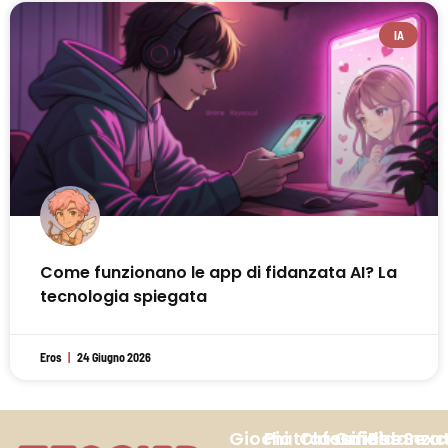
IA
Come funzionano le app di fidanzata AI? La
tecnologia spiegata
Eros
24 Giugno 2026
Giochi
Piattaforme
Classifiche
Guide
Fidanza
Sex