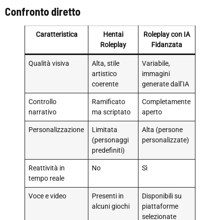
Confronto diretto
Caratteristica
Hentai
Roleplay con IA
Roleplay
Fidanzata
Qualità visiva
Alta, stile
Variabile,
artistico
immagini
coerente
generate dall’IA
Controllo
Ramificato
Completamente
narrativo
ma scriptato
aperto
Personalizzazione
Limitata
Alta (persone
(personaggi
personalizzate)
predefiniti)
Reattività in
No
Sì
tempo reale
Voce e video
Presenti in
Disponibili su
alcuni giochi
piattaforme
selezionate