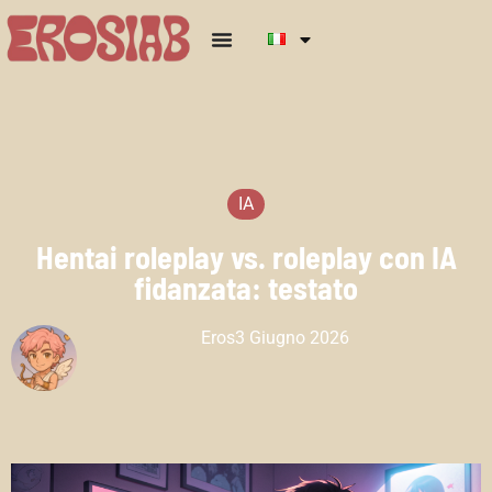
IA
Hentai roleplay vs. roleplay con IA
fidanzata: testato
Eros
3 Giugno 2026