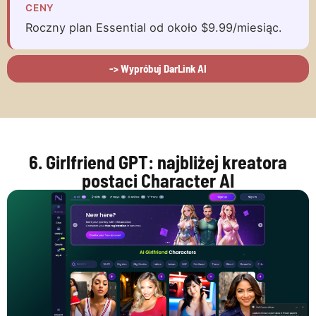
CENY
Roczny plan Essential od około $9.99/miesiąc.
-> Wypróbuj DarLink AI
6. Girlfriend GPT: najbliżej kreatora
postaci Character AI