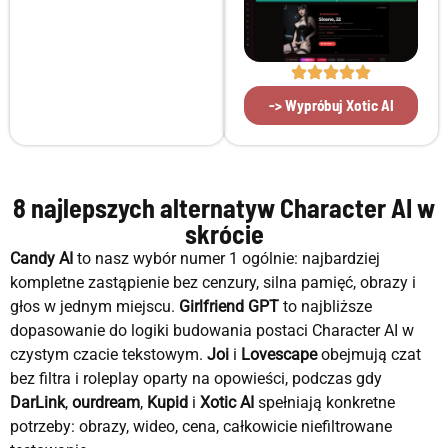
-> Wypróbuj Xotic AI
8 najlepszych alternatyw Character AI w
skrócie
Candy AI
to nasz wybór numer 1 ogólnie: najbardziej
kompletne zastąpienie bez cenzury, silna pamięć, obrazy i
głos w jednym miejscu.
Girlfriend GPT
to najbliższe
dopasowanie do logiki budowania postaci Character AI w
czystym czacie tekstowym.
Joi
i
Lovescape
obejmują czat
bez filtra i roleplay oparty na opowieści, podczas gdy
DarLink
,
ourdream
,
Kupid
i
Xotic AI
spełniają konkretne
potrzeby: obrazy, wideo, cena, całkowicie niefiltrowane