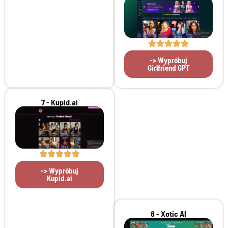
-> Wypróbuj
Girlfriend GPT
7 - Kupid.ai
-> Wypróbuj
Kupid.ai
8 - Xotic AI