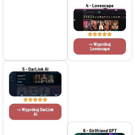
4 - Lovescape
-> Wypróbuj
Lovescape
5 - DarLink AI
-> Wypróbuj DarLink
AI
6 - Girlfriend GPT