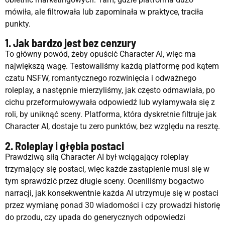
mówiła, ale filtrowała lub zapominała w praktyce, traciła
punkty.
1. Jak bardzo jest bez cenzury
To główny powód, żeby opuścić Character AI, więc ma
największą wagę. Testowaliśmy każdą platformę pod kątem
czatu NSFW, romantycznego rozwinięcia i odważnego
roleplay, a następnie mierzyliśmy, jak często odmawiała, po
cichu przeformułowywała odpowiedź lub wyłamywała się z
roli, by uniknąć sceny. Platforma, która dyskretnie filtruje jak
Character AI, dostaje tu zero punktów, bez względu na resztę.
2. Roleplay i głębia postaci
Prawdziwą siłą Character AI był wciągający roleplay
trzymający się postaci, więc każde zastąpienie musi się w
tym sprawdzić przez długie sceny. Oceniliśmy bogactwo
narracji, jak konsekwentnie każda AI utrzymuje się w postaci
przez wymianę ponad 30 wiadomości i czy prowadzi historię
do przodu, czy upada do generycznych odpowiedzi