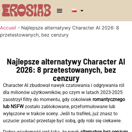
Accueil
-
Najlepsze alternatywy Character AI 2026: 8
przetestowanych, bez cenzury
Najlepsze alternatywy Character AI
2026: 8 przetestowanych, bez
cenzury
Character AI zbudował nawyk czatowania i odgrywania ról
dla milionów użytkowników, po czym w latach 2023-2025
zaostrzył filtry do momentu, gdy cokolwiek
romantycznego
lub NSFW
zostało zablokowane, przeformułowane lub
wyłączone w trakcie sceny. Jeśli tu trafiłeś, już znasz to
uczucie: postać przestaje być sobą, gdy robi się ciekawie.
Dobra wiadomość jest taka, że rynek
alternatyw bez cenzury