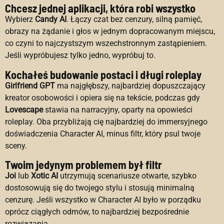
Chcesz jednej aplikacji, która robi wszystko
Wybierz
Candy AI
. Łączy czat bez cenzury, silną pamięć,
obrazy na żądanie i głos w jednym dopracowanym miejscu,
co czyni to najczystszym wszechstronnym zastąpieniem.
Jeśli wypróbujesz tylko jedno, wypróbuj to.
Kochałeś budowanie postaci i długi roleplay
Girlfriend GPT
ma najgłębszy, najbardziej dopuszczający
kreator osobowości i opiera się na tekście, podczas gdy
Lovescape
stawia na narracyjny, oparty na opowieści
roleplay. Oba przybliżają cię najbardziej do immersyjnego
doświadczenia Character AI, minus filtr, który psul twoje
sceny.
Twoim jedynym problemem był filtr
Joi
lub
Xotic AI
utrzymują scenariusze otwarte, szybko
dostosowują się do twojego stylu i stosują minimalną
cenzurę. Jeśli wszystko w Character AI było w porządku
oprócz ciągłych odmów, to najbardziej bezpośrednie
rozwiązania.