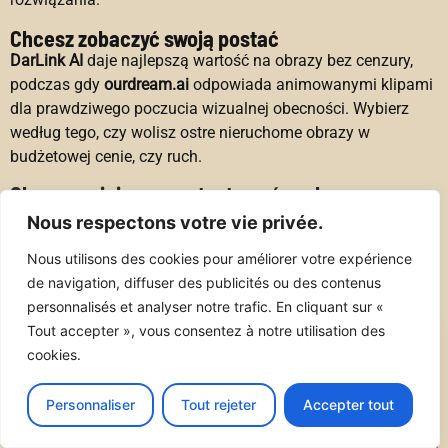
Chcesz zobaczyć swoją postać
DarLink AI
daje najlepszą wartość na obrazy bez cenzury,
podczas gdy
ourdream.ai
odpowiada animowanymi klipami
dla prawdziwego poczucia wizualnej obecności. Wybierz
według tego, czy wolisz ostre nieruchome obrazy w
budżetowej cenie, czy ruch.
Chcesz najpierw przetestować za darmo
Kupid.ai
i
Joi
mają najbardziej użyteczne darmowe punkty
Nous respectons votre vie privée.
startowe, więc możesz ocenić czat przed płaceniem. Zacznij
Nous utilisons des cookies pour améliorer votre expérience
tam, a następnie uaktualnij tylko, jeśli to pasuje.
de navigation, diffuser des publicités ou des contenus
personnalisés et analyser notre trafic. En cliquant sur «
Tout accepter », vous consentez à notre utilisation des
cookies.
NASZA OPINIA
Jeśli zabierzesz jedną rzecz:
Candy AI
to
Personnaliser
Tout rejeter
Accepter tout
najbezpieczniejsze przejście z Character AI w
2026. Zachowuje immersyjny roleplay i głębię