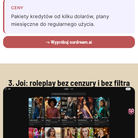
CENY
Pakiety kredytów od kilku dolarów, plany
miesięczne do regularnego użycia.
-> Wypróbuj ourdream.ai
3. Joi: roleplay bez cenzury i bez filtra