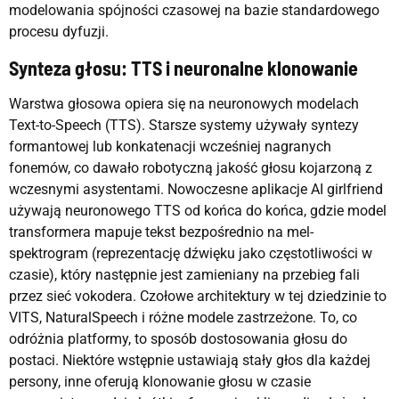
modelowania spójności czasowej na bazie standardowego
procesu dyfuzji.
Synteza głosu: TTS i neuronalne klonowanie
Warstwa głosowa opiera się na neuronowych modelach
Text-to-Speech (TTS). Starsze systemy używały syntezy
formantowej lub konkatenacji wcześniej nagranych
fonemów, co dawało robotyczną jakość głosu kojarzoną z
wczesnymi asystentami. Nowoczesne aplikacje AI girlfriend
używają neuronowego TTS od końca do końca, gdzie model
transformera mapuje tekst bezpośrednio na mel-
spektrogram (reprezentację dźwięku jako częstotliwości w
czasie), który następnie jest zamieniany na przebieg fali
przez sieć vokodera. Czołowe architektury w tej dziedzinie to
VITS, NaturalSpeech i różne modele zastrzeżone. To, co
odróżnia platformy, to sposób dostosowania głosu do
postaci. Niektóre wstępnie ustawiają stały głos dla każdej
persony, inne oferują klonowanie głosu w czasie