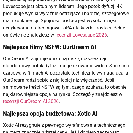
Lovescape jest aktualnym liderem. Jego potok dyfuzji 4K
produkuje wyniki wyraźnie ostrzejsze i bardziej szczegółowe
niż u konkurencji. Spójność postaci jest wysoka dzięki
dedykowanemu treningowi LoRA dla każdej postaci. Pełne
omówienie znajdziesz w
recenzji Lovescape 2026
.
Najlepsze filmy NSFW: OurDream AI
OurDream AI zajmuje unikalną niszę, rozszerzając
standardowy potok dyfuzji na generowanie wideo. Spójność
czasowa w filmach AI pozostaje technicznie wymagająca, a
OurDream radzi sobie z nią lepiej niż większość. Jeśli
animowane treści NSFW są tym, czego szukasz, to obecnie
najklarowniejsza opcja na rynku. Szczegóły znajdziesz w
recenzji OurDream AI 2026
.
Najlepsza opcja budżetowa: Xotic AI
Xotic AI rezygnuje z pewnego wyrafinowania technicznego
na rzecz znacznie niższej ceny. Jeśli dopiero zaczynasz