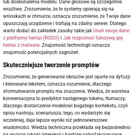
lub doskonalenia modelu. Dane głosowe są szczególnie
wrażliwe. Zrozumienie, że te systemy opierają się na
wnioskach w chmurze, oznacza zrozumienie, że Twoje dane
opuszczają urządzenie i trafiają na zdalny serwer. Dlatego
warto dodać do zakładek zasoby takie jak
Usuń swoje dane
z platformy hentai (RODO)
i
Jak rozpoznać fałszywą grę
hentai z malware
. Znajomość technologii oznacza
znajomość potencjalnych zagrożeń.
Skuteczniejsze tworzenie promptów
Zrozumienie, że generowanie obrazów jest oparte na dyfuzji
i kierowane tekstem, oznacza rozumienie, dlaczego
sformułowanie promptu ma znaczenie. Wiedza, że warstwa
konwersacyjna to predyktor następnego tokenu, tłumaczy,
dlaczego dostarczenie modelowi bogatego kontekstu, czyli
opisu nastroju, scenariusza, tego, co wydarzyło się
wcześniej, daje lepsze wyniki niż jednowierszowe
wiadomości. Wiedza techniczna przekłada się bezpośrednio
na wyższą jakość interakcji i bardziej satysfakcjonujące