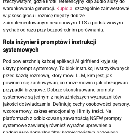
rzeczywistym, gdzie krótki referencyjny klip audio służy do
warunkowania generacji.
Kupid.ai
szczególnie zainwestował
w jakość głosu i różnicę między dobrze
zaimplementowanym neuronowym TTS a podstawowym
słychać od razu przy bezpośrednim porównaniu.
Rola inżynierii promptów i instrukcji
systemowych
Pod powierzchnią każdej aplikacji AI girlfriend kryje się
ukryty prompt systemowy. To blok instrukcji wstrzykiwanych
przed każdą rozmową, który mówi LLM, kim jest, jak
powinien się zachowywać, co może mówić i jak obsługiwać
przypadki brzegowe. Dobrze skonstruowane prompty
systemowe są jednym z najważniejszych wyznaczników
jakości doświadczenia. Definiują cechy osobowości persony,
wzorce mowy, zakres emocjonalny i limity treści. Na
platformach z odblokowaną zawartością NSFW prompty
systemowe zawierają również wyraźne uprawnienia
nadpisujące domyślne filtry bezpieczeństwa bazowego