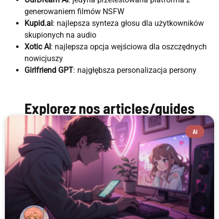
generowaniem filmów NSFW
Kupid.ai
: najlepsza synteza głosu dla użytkowników
skupionych na audio
Xotic AI
: najlepsza opcja wejściowa dla oszczędnych
nowicjuszy
Girlfriend GPT
: najgłębsza personalizacja persony
Explorez nos articles/guides
AI