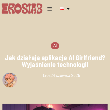
AI
Jak działają aplikacje AI Girlfriend?
Wyjaśnienie technologii
Eros
24 czerwca 2026