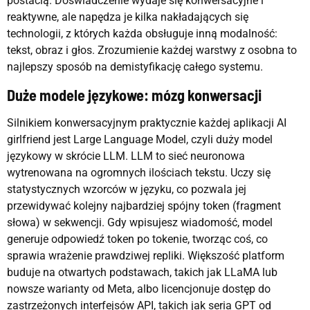
postacią. Doświadczenie wydaje się konwersacyjne i
reaktywne, ale napędza je kilka nakładających się
technologii, z których każda obsługuje inną modalność:
tekst, obraz i głos. Zrozumienie każdej warstwy z osobna to
najlepszy sposób na demistyfikację całego systemu.
Duże modele językowe: mózg konwersacji
Silnikiem konwersacyjnym praktycznie każdej aplikacji AI
girlfriend jest Large Language Model, czyli duży model
językowy w skrócie LLM. LLM to sieć neuronowa
wytrenowana na ogromnych ilościach tekstu. Uczy się
statystycznych wzorców w języku, co pozwala jej
przewidywać kolejny najbardziej spójny token (fragment
słowa) w sekwencji. Gdy wpisujesz wiadomość, model
generuje odpowiedź token po tokenie, tworząc coś, co
sprawia wrażenie prawdziwej repliki. Większość platform
buduje na otwartych podstawach, takich jak LLaMA lub
nowsze warianty od Meta, albo licencjonuje dostęp do
zastrzeżonych interfejsów API, takich jak seria GPT od