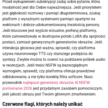
Przed wykupieniem subskrypcji zadaj sobie pytanie, która
modalność jest dla Ciebie najważniejsza. Jeśli priorytetem
jest głębokość rozmowy i pamięć długoterminowa, szukaj
platform z wyraźnymi systemami pamięci opartymi na
wektorach i dobrze udokumentowaną trwałością persony.
Jeśli kluczowe jest wyjście wizualne, preferuj platformy,
które zainwestowały w dostrojone potoki LoRA dla spójności
postaci, zamiast generycznych generatorów obrazów. Jeśli
interakcja głosowa jest ważna, sprawdź, czy platforma
używa neuronowego TTS czy starszego podejścia do
syntezy. Zwykle można to ocenić na podstawie próbek audio
w recenzjach. Jeśli treści NSFW są bezwzględnym
wymogiem, sprawdź, czy platforma oferuje prawdziwe
odblokowanie, a nie tylko korektę filtra softcore. Nasz
przewodnik
najlepsze generatory obrazów AI NSFW:
porównanie 2026
jest przydatnym zasobem pomocniczym,
jeśli jakość obrazu jest Twoim głównym zmartwieniem.
Czerwone flagi, których należy unikać