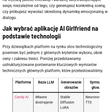
sesje, niezależnie od tego, czy generujesz konkretną scenę,
czy próbujesz wywołać określoną dynamikę emocjonalną w
dialogu.
Jak wybrać aplikację AI Girlfriend na
podstawie technologii
Przy dziesiątkach platform na rynku stos technologiczny
powinien być jednym z głównych kryteriów wyboru, obok
ceny i zakresu treści. Poniżej przedstawiamy
ustrukturyzowane porównanie kluczowych wymiarów
technicznych głównych platform, które przetestowaliśmy.
Platforma
Baza LLM
Generowanie
Synteza
obrazów
głosu
Candy AI
Własne
Stable
Neuronowy
D
dostrajanie
Diffusion
TTS
v
LoRA
w