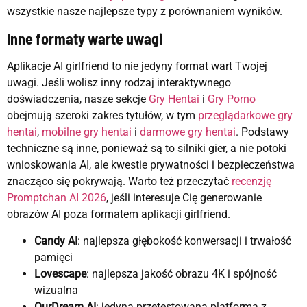
wszystkie nasze najlepsze typy z porównaniem wyników.
Inne formaty warte uwagi
Aplikacje AI girlfriend to nie jedyny format wart Twojej
uwagi. Jeśli wolisz inny rodzaj interaktywnego
doświadczenia, nasze sekcje
Gry Hentai
i
Gry Porno
obejmują szeroki zakres tytułów, w tym
przeglądarkowe gry
hentai
,
mobilne gry hentai
i
darmowe gry hentai
. Podstawy
techniczne są inne, ponieważ są to silniki gier, a nie potoki
wnioskowania AI, ale kwestie prywatności i bezpieczeństwa
znacząco się pokrywają. Warto też przeczytać
recenzję
Promptchan AI 2026
, jeśli interesuje Cię generowanie
obrazów AI poza formatem aplikacji girlfriend.
Candy AI
: najlepsza głębokość konwersacji i trwałość
pamięci
Lovescape
: najlepsza jakość obrazu 4K i spójność
wizualna
OurDream AI
: jedyna przetestowana platforma z