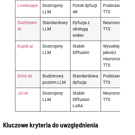
Lovescape
Dostrojony
Potok dyfuzji
Podstawowy
S
LLM
4K
TTS
t
OurDream
Standardowy
Dyfuzja z
Neuronowy
N
AI
LLM
obsługą
TTS
wideo
Kupid.ai
Dostrojony
Stable
Wysokiej
LLM
Diffusion
jakości
t
neuronowy
TTS
Xotic AI
Budżetowy
Standardowa
Podstawowy
N
poziom LLM
dyfuzja
TTS
Joi AI
Dostrojony
Stable
Neuronowy
P
LLM
Diffusion
TTS
LoRA
Kluczowe kryteria do uwzględnienia