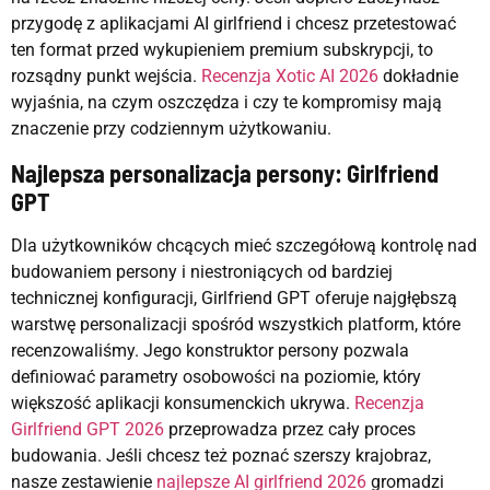
przygodę z aplikacjami AI girlfriend i chcesz przetestować
ten format przed wykupieniem premium subskrypcji, to
rozsądny punkt wejścia.
Recenzja Xotic AI 2026
dokładnie
wyjaśnia, na czym oszczędza i czy te kompromisy mają
znaczenie przy codziennym użytkowaniu.
Najlepsza personalizacja persony: Girlfriend
GPT
Dla użytkowników chcących mieć szczegółową kontrolę nad
budowaniem persony i niestroniących od bardziej
technicznej konfiguracji, Girlfriend GPT oferuje najgłębszą
warstwę personalizacji spośród wszystkich platform, które
recenzowaliśmy. Jego konstruktor persony pozwala
definiować parametry osobowości na poziomie, który
większość aplikacji konsumenckich ukrywa.
Recenzja
Girlfriend GPT 2026
przeprowadza przez cały proces
budowania. Jeśli chcesz też poznać szerszy krajobraz,
nasze zestawienie
najlepsze AI girlfriend 2026
gromadzi