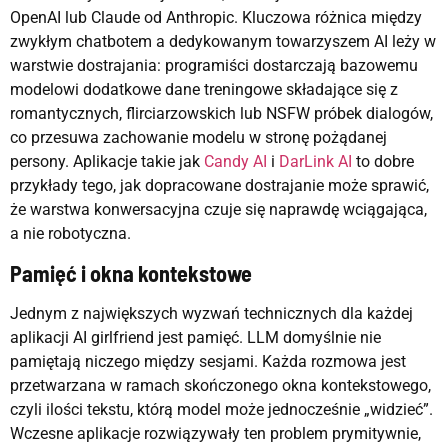
OpenAI lub Claude od Anthropic. Kluczowa różnica między
zwykłym chatbotem a dedykowanym towarzyszem AI leży w
warstwie dostrajania: programiści dostarczają bazowemu
modelowi dodatkowe dane treningowe składające się z
romantycznych, flirciarzowskich lub NSFW próbek dialogów,
co przesuwa zachowanie modelu w stronę pożądanej
persony. Aplikacje takie jak
Candy AI
i
DarLink AI
to dobre
przykłady tego, jak dopracowane dostrajanie może sprawić,
że warstwa konwersacyjna czuje się naprawdę wciągająca,
a nie robotyczna.
Pamięć i okna kontekstowe
Jednym z największych wyzwań technicznych dla każdej
aplikacji AI girlfriend jest pamięć. LLM domyślnie nie
pamiętają niczego między sesjami. Każda rozmowa jest
przetwarzana w ramach skończonego okna kontekstowego,
czyli ilości tekstu, którą model może jednocześnie „widzieć”.
Wczesne aplikacje rozwiązywały ten problem prymitywnie,