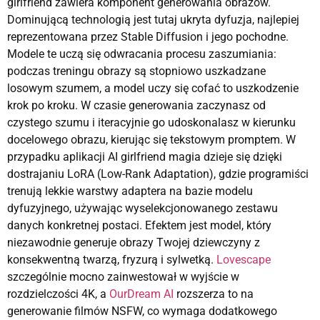
girlfriend zawiera komponent generowania obrazów.
Dominującą technologią jest tutaj ukryta dyfuzja, najlepiej
reprezentowana przez Stable Diffusion i jego pochodne.
Modele te uczą się odwracania procesu zaszumiania:
podczas treningu obrazy są stopniowo uszkadzane
losowym szumem, a model uczy się cofać to uszkodzenie
krok po kroku. W czasie generowania zaczynasz od
czystego szumu i iteracyjnie go udoskonalasz w kierunku
docelowego obrazu, kierując się tekstowym promptem. W
przypadku aplikacji AI girlfriend magia dzieje się dzięki
dostrajaniu LoRA (Low-Rank Adaptation), gdzie programiści
trenują lekkie warstwy adaptera na bazie modelu
dyfuzyjnego, używając wyselekcjonowanego zestawu
danych konkretnej postaci. Efektem jest model, który
niezawodnie generuje obrazy Twojej dziewczyny z
konsekwentną twarzą, fryzurą i sylwetką.
Lovescape
szczególnie mocno zainwestował w wyjście w
rozdzielczości 4K, a
OurDream AI
rozszerza to na
generowanie filmów NSFW, co wymaga dodatkowego