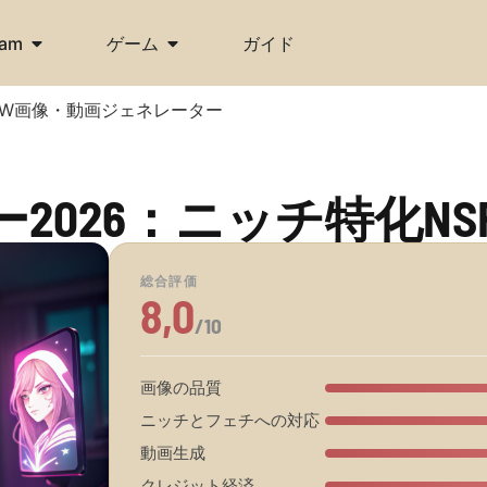
cam
ゲーム
ガイド
NSFW画像・動画ジェネレーター
レビュー2026：ニッチ特
総合評価
8,0
/10
画像の品質
ニッチとフェチへの対応
動画生成
クレジット経済