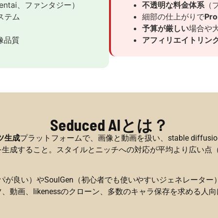
entai、ファンタジー）
不透明な料金体系
（
ステム
細部の仕上がりで
Pr
）
予算が厳しい
場合や
像品質
アフィリエイトリン
Seduced AIとは？
ツ生成
プラットフォームで、画像と動画を扱い、stable diff
成すること。スタイルとニッチへの対応が平均より広い点（リアル
パが良い）やSoulGen（初心者でも使いやすいジェネレーター）と比
動画、likenessのクローン、多数のキャラ保存を求める