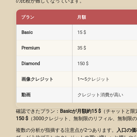
の比較が難しくなっています。
プラン
月額
Basic
15 $
Premium
35 $
Diamond
150 $
画像クレジット
1〜5クレジット
動画
クレジット消費が高い
確認できたプラン：
Basicが月額約15 $
（チャットと限
150 $
（3000クレジット、無制限のリフィル、無制限
複数の分析が指摘する注意点が2つあります。
入口の価