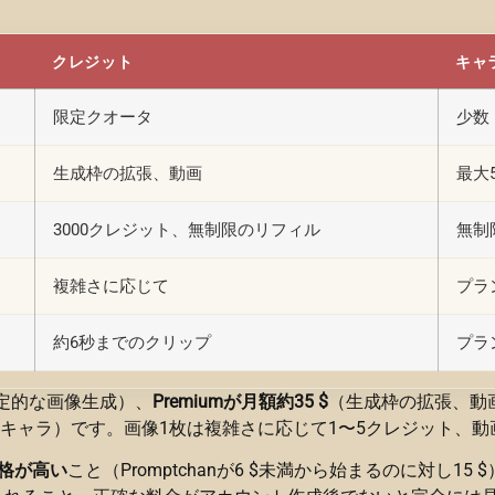
クレジット
キャ
限定クオータ
少数
生成枠の拡張、動画
最大5
3000クレジット、無制限のリフィル
無制
複雑さに応じて
プラ
約6秒までのクリップ
プラ
定的な画像生成）、
Premiumが月額約35 $
（生成枠の拡張、動
のキャラ）です。画像1枚は複雑さに応じて1〜5クレジット、
格が高い
こと（Promptchanが6 $未満から始まるのに対し15 