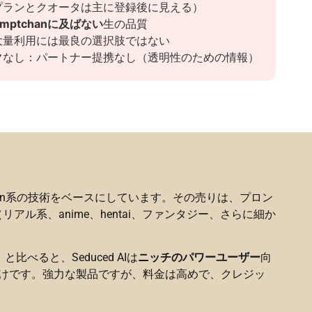
プランとクオータは主に登録後に見える）
omptchanに及ばない
生の品質
大量利用には最良の選択肢ではない
ク
なし：パートナー提携なし（透明性のための情報）
usion系の技術をベースにしています。その売りは、プロン
系、anime、hentai、ファンタジー、さらに細か
べると、Seduced AIは
ニッチのパワーユーザー
向
人向けです。強力な製品ですが、料金は高めで、クレジッ