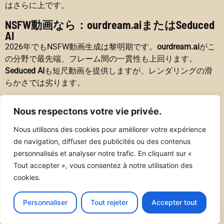
はさらに上です。
NSFW動画なら：ourdream.aiまたはSeduced
AI
2026年でもNSFW動画生成は黎明期です。
ourdream.ai
がこ
の分野で最先端、フレーム間の一貫性も上回ります。
Seduced AI
も短尺動画を提供しますが、レンダリングの滑
らかさでは劣ります。
匿名で契約せずに試したいなら：
Nous respectons votre vie privée.
Promptchan AIまたはeHentai.ai
Promptchanは重い登録なしで1日に複数枚生成できる機能
Nous utilisons des cookies pour améliorer votre expérience
的な無料プランがあります。eHentai.aiも有料化前に試せる
de navigation, diffuser des publicités ou des contenus
無料アクセスを提供。試すだけならクレジット制ツールは
personnalisés et analyser notre trafic. En cliquant sur «
避けるのが賢明です。無料プランがすぐ尽き、想定より早
Tout accepter », vous consentez à notre utilisation des
く課金することになります。
cookies.
Personnaliser
Tout rejeter
Accepter tout
総評