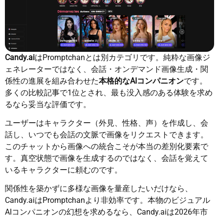
Candy.ai
はPromptchanとは別カテゴリです。純粋な画像ジ
ェネレーターではなく、会話・オンデマンド画像生成・関
係性の進展を組み合わせた
本格的なAIコンパニオン
です。
多くの比較記事で1位とされ、最も没入感のある体験を求め
るなら妥当な評価です。
ユーザーはキャラクター（外見、性格、声）を作成し、会
話し、いつでも会話の文脈で画像をリクエストできます。
このチャットから画像への統合こそが本当の差別化要素で
す。真空状態で画像を生成するのではなく、会話を覚えて
いるキャラクターに頼むのです。
関係性を築かずに多様な画像を量産したいだけなら、
Candy.aiはPromptchanより非効率です。本物のビジュアル
AIコンパニオンの幻想を求めるなら、Candy.aiは2026年市