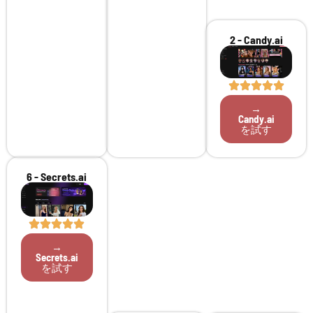
2 - Candy.ai
→
Candy.ai
を試す
6 - Secrets.ai
→
Secrets.ai
を試す