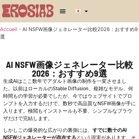
Accueil
-
AI NSFW画像ジェネレーター比較2026：おすすめ9
選
AI NSFW画像ジェネレーター比較
2026：おすすめ9選
生成AIはここ数年でアダルト画像の制作を一変させまし
た。以前はローカルのStable Diffusion、複雑なモデル、何
時間もの学習が必要でしたが、今ではウェブサイトでプロ
ンプトを入力するだけで、数秒で高品質なNSFW画像が手に
入ります。検閲もインストールも不要、シンプルなブラウ
ザだけで完結します。
しかしこの爆発的な広がりの裏側には、
すでに数十のAI
NSFWジェネレーターが存在する
という現実があります。そ