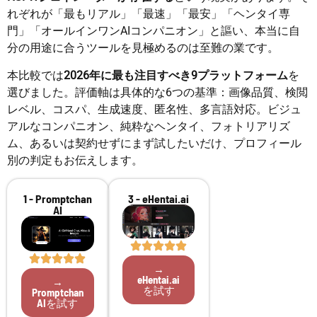
れぞれが「最もリアル」「最速」「最安」「ヘンタイ専
門」「オールインワンAIコンパニオン」と謳い、本当に自
分の用途に合うツールを見極めるのは至難の業です。
本比較では
2026年に最も注目すべき9プラットフォーム
を
選びました。評価軸は具体的な6つの基準：画像品質、検閲
レベル、コスパ、生成速度、匿名性、多言語対応。ビジュ
アルなコンパニオン、純粋なヘンタイ、フォトリアリズ
ム、あるいは契約せずにまず試したいだけ、プロフィール
別の判定もお伝えします。
1 - Promptchan
3 - eHentai.ai
AI
→
eHentai.ai
→
を試す
Promptchan
AIを試す