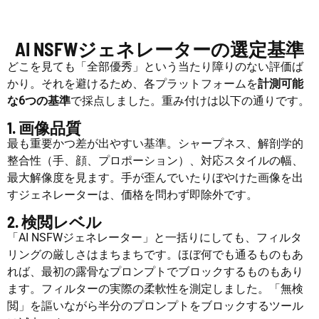
AI NSFWジェネレーターの選定基準
どこを見ても「全部優秀」という当たり障りのない評価ば
かり。それを避けるため、各プラットフォームを
計測可能
な6つの基準
で採点しました。重み付けは以下の通りです。
1. 画像品質
最も重要かつ差が出やすい基準。シャープネス、解剖学的
整合性（手、顔、プロポーション）、対応スタイルの幅、
最大解像度を見ます。手が歪んでいたりぼやけた画像を出
すジェネレーターは、価格を問わず即除外です。
2. 検閲レベル
「AI NSFWジェネレーター」と一括りにしても、フィルタ
リングの厳しさはまちまちです。ほぼ何でも通るものもあ
れば、最初の露骨なプロンプトでブロックするものもあり
ます。フィルターの実際の柔軟性を測定しました。「無検
閲」を謳いながら半分のプロンプトをブロックするツール