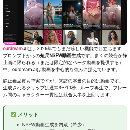
ourdream
.ai
は、2026年でもまだ珍しい機能で目立ちます：
プロンプトからの
短尺NSFW動画生成
です。多くの競合が静
止画に限られる（または限定的なベータ動画を提供する）
中、ourdream.aiは動画を中心的な強みに据えています。
静止画品質も堅実ですが、来訪の本当の目的は動画です。
生成されるクリップは通常3〜10秒、ループ再生で、フレー
ム間のキャラクター一貫性は競合大半を上回ります。
メリット
NSFW動画生成を内蔵（希少）