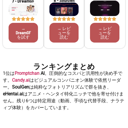
8 - SoulGen
7 - DreamGF
→
→ レビ
→ レビ
DreamGF
ューを
ューを
を試す
読む
読む
ランキングまとめ
1位は
Promptchan
AI
。圧倒的なコスパと汎用性が決め手で
す。
Candy.ai
はビジュアルコンパニオン体験で依然リーダ
ー。
SoulGen
は純粋なフォトリアリズムで群を抜き、
eHentai.ai
はアニメ・ヘンタイ特化ニッチで他を寄せ付けま
せん。残り6つは特定用途（動画、手頃な代替手段、ナラテ
ィブ体験）をカバーしています。