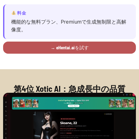
料金
機能的な無料プラン、Premiumで生成無制限と高解
像度。
→ eHentai.aiを試す
第4位 Xotic AI：急成長中の品質