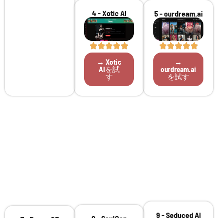
4 - Xotic AI
5 - ourdream.ai
→ Xotic
→
AIを試
ourdream.ai
す
を試す
9 - Seduced AI