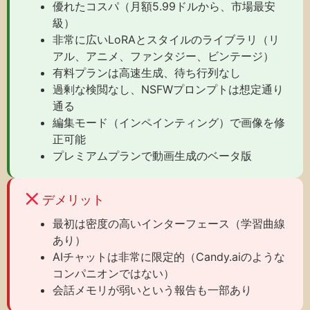
優れたコスパ（月額5.99ドルから、市場最安
級）
非常に広いLoRAとスタイルのライブラリ（リ
アル、アニメ、ファンタジー、ビンテージ）
有料プランは高速生成、待ち行列なし
過剰な検閲なし、NSFWプロンプトは想定通り
通る
編集モード（インペインティング）で画像を修
正可能
プレミアムプランで動画生成のベータ版
デメリット
最初は密度の高いインターフェース（学習曲線
あり）
AIチャットは非常に限定的（Candy.aiのような
コンパニオンではない）
会話メモリが弱いという報告も一部あり