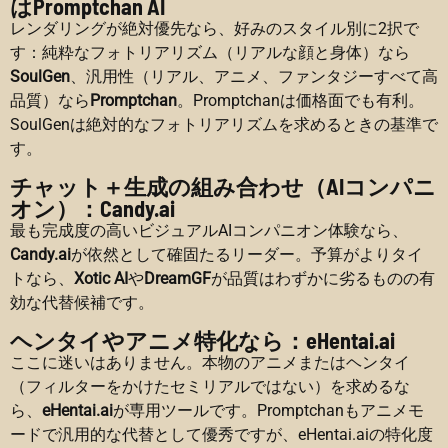
はPromptchan AI
レンダリングが絶対優先なら、好みのスタイル別に2択で
す：純粋なフォトリアリズム（リアルな顔と身体）なら
SoulGen
、汎用性（リアル、アニメ、ファンタジーすべて高
品質）なら
Promptchan
。Promptchanは価格面でも有利。
SoulGenは絶対的なフォトリアリズムを求めるときの基準で
す。
チャット＋生成の組み合わせ（AIコンパニ
オン）：Candy.ai
最も完成度の高いビジュアルAIコンパニオン体験なら、
Candy.ai
が依然として確固たるリーダー。予算がよりタイ
トなら、
Xotic AI
や
DreamGF
が品質はわずかに劣るものの有
効な代替候補です。
ヘンタイやアニメ特化なら：eHentai.ai
ここに迷いはありません。本物のアニメまたはヘンタイ
（フィルターをかけたセミリアルではない）を求めるな
ら、
eHentai.ai
が専用ツールです。Promptchanもアニメモ
ードで汎用的な代替として優秀ですが、eHentai.aiの特化度