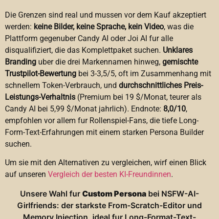
Die Grenzen sind real und mussen vor dem Kauf akzeptiert
werden:
keine Bilder, keine Sprache, kein Video
, was die
Plattform gegenuber Candy AI oder Joi AI fur alle
disqualifiziert, die das Komplettpaket suchen.
Unklares
Branding
uber die drei Markennamen hinweg,
gemischte
Trustpilot-Bewertung
bei 3-3,5/5, oft im Zusammenhang mit
schnellem Token-Verbrauch, und
durchschnittliches Preis-
Leistungs-Verhaltnis
(Premium bei 19 $/Monat, teurer als
Candy AI bei 5,99 $/Monat jahrlich). Endnote:
8,0/10
,
empfohlen vor allem fur Rollenspiel-Fans, die tiefe Long-
Form-Text-Erfahrungen mit einem starken Persona Builder
suchen.
Um sie mit den Alternativen zu vergleichen, wirf einen Blick
auf unseren
Vergleich der besten KI-Freundinnen
.
Unsere Wahl fur
Custom Persona
bei NSFW-AI-
Girlfriends: der starkste From-Scratch-Editor und
Memory Injection, ideal fur Long-Format-Text-