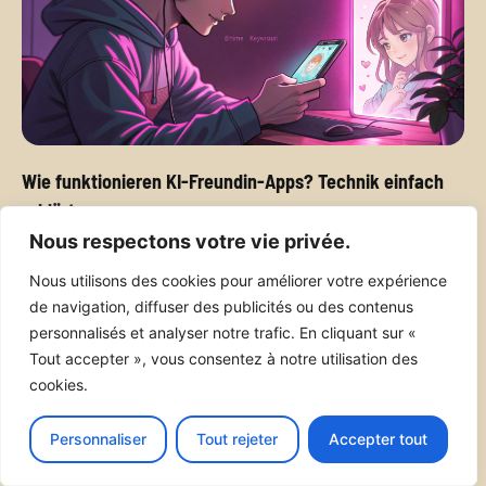
Wie funktionieren KI-Freundin-Apps? Technik einfach
erklärt
Eros
24 Juni 2026
Nous respectons votre vie privée.
Nous utilisons des cookies pour améliorer votre expérience
de navigation, diffuser des publicités ou des contenus
personnalisés et analyser notre trafic. En cliquant sur «
Tout accepter », vous consentez à notre utilisation des
cookies.
Personnaliser
Tout rejeter
Accepter tout