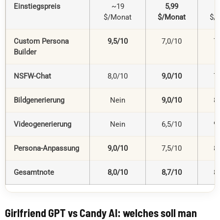
Einstiegspreis
~19
5,99
$/Monat
$/Monat
$/
Custom Persona
9,5/10
7,0/10
7
Builder
NSFW-Chat
8,0/10
9,0/10
7
Bildgenerierung
Nein
9,0/10
8
Videogenerierung
Nein
6,5/10
9
Persona-Anpassung
9,0/10
7,5/10
8
Gesamtnote
8,0/10
8,7/10
8
Girlfriend GPT vs Candy AI: welches soll man