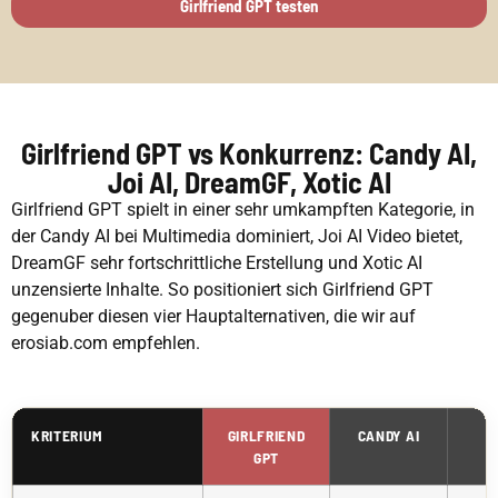
Girlfriend GPT testen
Girlfriend GPT vs Konkurrenz: Candy AI,
Joi AI, DreamGF, Xotic AI
Girlfriend GPT spielt in einer sehr umkampften Kategorie, in
der Candy AI bei Multimedia dominiert, Joi AI Video bietet,
DreamGF sehr fortschrittliche Erstellung und Xotic AI
unzensierte Inhalte. So positioniert sich Girlfriend GPT
gegenuber diesen vier Hauptalternativen, die wir auf
erosiab.com empfehlen.
KRITERIUM
GIRLFRIEND
CANDY AI
J
GPT