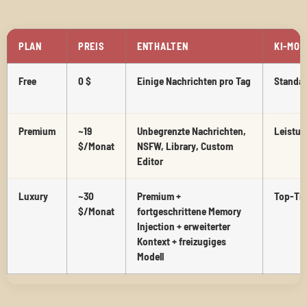
PLAN
PREIS
ENTHALTEN
KI-MOD
Free
0 $
Einige Nachrichten pro Tag
Standa
Premium
~19
Unbegrenzte Nachrichten,
Leistun
$/Monat
NSFW, Library, Custom
Editor
Luxury
~30
Premium +
Top-Tie
$/Monat
fortgeschrittene Memory
Injection + erweiterter
Kontext + freizugiges
Modell