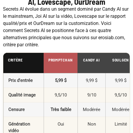
AI, Lovescape, OurDream
Secrets AI évolue dans un segment dominé par Candy AI sur
le mainstream, Joi AI sur la vidéo, Lovescape sur le rapport
qualité/prix et OurDream sur la customization. Voici
comment Secrets AI se positionne face à ces quatre
alternatives principales que nous suivons sur erosiab.com,
critère par critère.
CRITÈRE
PROMPTCHAN
CANDY AI
SOULGEN
Prix d'entrée
5,99 $
9,99 $
9,99 $
Qualité image
9,5/10
9/10
9,5/10
Censure
Très faible
Modérée
Modérée
Génération
Oui
Non
Limité
vidéo