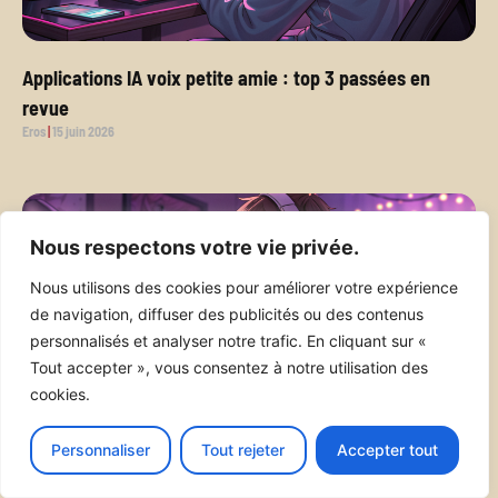
Applications IA voix petite amie : top 3 passées en
revue
Eros
15 juin 2026
Nous respectons votre vie privée.
Nous utilisons des cookies pour améliorer votre expérience
de navigation, diffuser des publicités ou des contenus
personnalisés et analyser notre trafic. En cliquant sur «
Tout accepter », vous consentez à notre utilisation des
cookies.
Personnaliser
Tout rejeter
Accepter tout
De Nutaku à Candy AI : le parcours d’un joueur
Eros
6 juin 2026