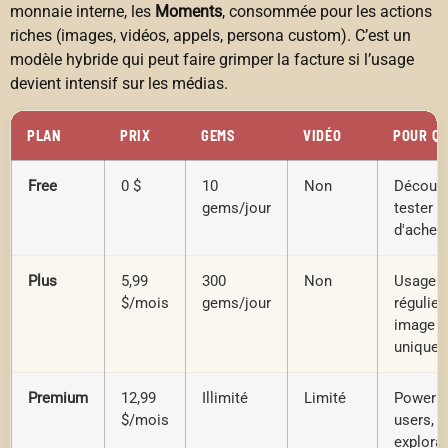
monnaie interne, les
Moments
, consommée pour les actions
riches (images, vidéos, appels, persona custom). C’est un
modèle hybride qui peut faire grimper la facture si l’usage
devient intensif sur les médias.
PLAN
PRIX
GEMS
VIDÉO
POUR QU
Free
0 $
10
Non
Découve
gems/jour
tester a
d'achet
Plus
5,99
300
Non
Usage
$/mois
gems/jour
régulier,
image
unique
Premium
12,99
Illimité
Limité
Power
$/mois
users,
explora