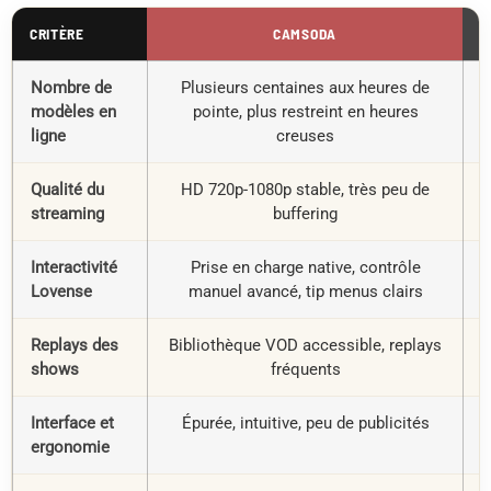
CRITÈRE
CAMSODA
Nombre de
Plusieurs centaines aux heures de
P
modèles en
pointe, plus restreint en heures
ligne
creuses
Qualité du
HD 720p-1080p stable, très peu de
H
streaming
buffering
Interactivité
Prise en charge native, contrôle
R
Lovense
manuel avancé, tip menus clairs
Replays des
Bibliothèque VOD accessible, replays
shows
fréquents
Interface et
Épurée, intuitive, peu de publicités
D
ergonomie